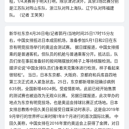
程，1/4决赛将于明天打响，除京津对决外，其余3场比赛分别
是江苏队对阵山东队、浙江队对阵上海队、辽宁队对阵福建
队。（记者 王笑笑）
新华社东京4月26日电(记者郭丹)当地时间25日17时15分左
右，中国女排抵达日本成田机场，准备参加5月1日和2日在东
京有明竞技场举行的奥运会测试赛。 据日媒报道，中国女排搭
乘的是普通客机，但队员的机舱与普通乘客分开。抵达后，队
员们坐在事前准备好的按间隔摆放的椅子上等待核酸检测。日
媒评论说“中国女排队员们身着夹克集体进行检测，样子看起来
很轻松”。 当日，日本东京都、大阪府、京都府和兵库县四地
第三次正式进入紧急状态。25日，东京都新增新冠确诊病例
635例，全国新增4604例。受疫情影响，此前已经开始售票
的测试赛也被迫改为无观众比赛。 另据日媒报道，此次举办的
地点为东京有明竞技场，也是奥运会排球比赛正式场地。日本
女排总教练中田久美日前接受日媒采访时表示，这是自2019年
9月举行的世界杯以来时隔1年8个月进行的首次国际比赛。 中
田久美称，中国女排在2016年里约奥运会上获得了金牌，对日