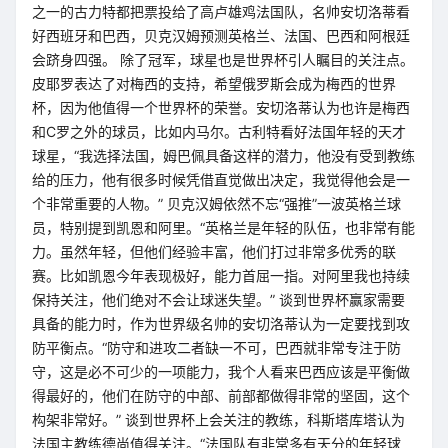
之一的古力特都把票投给了高卢雄鸡法国队，名帅安切洛蒂看
好西班牙和巴西，贝克汉姆预测英格兰、法国、巴西和阿根廷
会跻身四强。 除了冠军，球星也是世界杯引人瞩目的关注点。
皮耶罗表达了对梅西的支持，希望俄罗斯会成为梅西的世界
杯，因为他值得一个世界杯的荣誉。安切洛蒂认为也许是梅西
和C罗之外的球员，比如内马尔。古利特看好法国年轻的天才
球星，“我选择法国，姆巴佩具备这样的潜力，他没有受到教练
给的压力，他有很多时候凭借直觉做出决定，我觉得他会是一
个非常重要的人物。” 贝克汉姆依然不忘“强推”一波英格兰球
员，特别提到凯恩和阿里。“英格兰是年轻的队伍，也非常有能
力。虽然年轻，但他们经验丰富，他们打过非常多优秀的联
赛。比如凯恩今年表现极好，能力首屈一指。对阿里我也持续
保持关注，他们绝对不会让球迷失望。” 谈到世界杯赢家需要
具备的能力时，作为世界级名帅的安切洛蒂认为一定要找到攻
防平衡点。“防守和进攻二者缺一不可，巴西就非常专注于防
守，这是必不可少的一项能力，我个人看来巴西应该是平衡做
得最好的，他们在防守的中部、前部都做得非常的坚固，这个
构架非常好。” 谈到世界杯上会关注的教练，科斯塔库塔认为
法国主教练德尚值得关注。“法国队有非常多有天分的年轻球