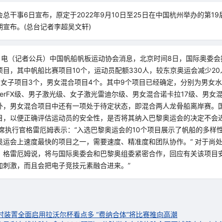
总干事6日宣布，原定于2022年9月10日至25日在中国杭州举办的第1
宣布。(总台记者李超吴文轩)
日电（记者公兵）中国帆船帆板运动协会消息，北京时间8日，国际奥委会执
目，其中帆船比赛项目10个，运动员配额330人，较东京奥运会减少20人
女子项目3个，男女混合项目4个。其中9个项目已经确定，分别为男女水翼帆
49erFX级、男子激光级、女子激光雷迪尔级、男女混合诺卡拉17级、男女
外，男女混合项目中还有一项处于待定状态，即混合两人龙骨船离岸赛。
，以便正确评估运动员的安全性，是否将其纳入巴黎奥运会的决定不会迟于
首席执行官格雷厄姆表示：“入选巴黎奥运会的10个项目展示了帆船的多样
奥运会上速度最快的项目之一，需要速度、精准度和团队协作。” 对于尚
，格雷厄姆说，将与国际奥委会和巴黎奥组委紧密合作，回应有关该项目安
加刺激，而且会把电子竞技元素融合进来。”
计时装置全面启用
拉沃尔杯看点多 “费纳合体”将比赛推向高潮