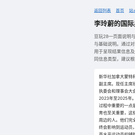
返回列表
首页
站
李玲蔚的国际
豆玩28—页面说明
与基础说明。通过对
用于呈现结果信息及
同信息类型，建议根
新华社加拿大蒙特利
副主席。现任主席班
执委会和理事会大
2023年至202
过程中重要的一点
育也至关重要，这
周边的人。他们完
终会影响到运动员
高水平运动员的辅