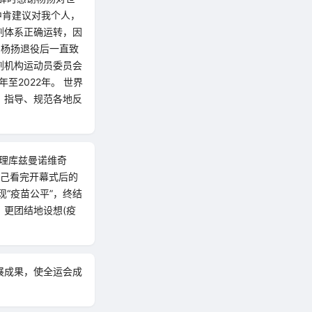
中肯建议对我个人，
剂体系正确运转，因
 杨扬退役后一直致
剂机构运动员委员会
至2022年。 世界
，指导、规范各地反
经理库兹曼诺维奇
了自己看完开幕式后的
“疫苗公平”，终结
、更团结地设想(疫
展成果，使全运会成