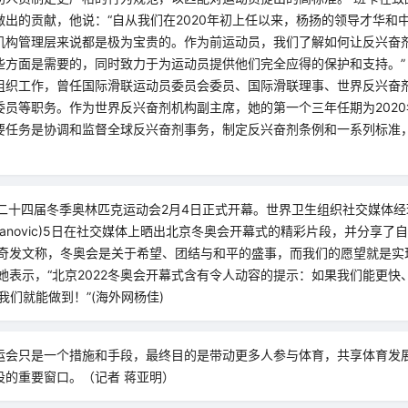
做出的贡献，他说：“自从我们在2020年初上任以来，杨扬的领导才华和
机构管理层来说都是极为宝贵的。作为前运动员，我们了解如何让反兴奋
些方面是需要的，同时致力于为运动员提供他们完全应得的保护和支持。”
组织工作，曾任国际滑联运动员委员会委员、国际滑联理事、世界反兴奋
员等职务。作为世界反兴奋剂机构副主席，她的第一个三年任期为2020年
要任务是协调和监督全球反兴奋剂事务，制定反兴奋剂条例和一系列标准
第二十四届冬季奥林匹克运动会2月4日正式开幕。世界卫生组织社交媒体
a Kuzmanovic)5日在社交媒体上晒出北京冬奥会开幕式的精彩片段，并分享
维奇发文称，冬奥会是关于希望、团结与和平的盛事，而我们的愿望就是实现
她表示，“北京2022冬奥会开幕式含有令人动容的提示：如果我们能更快
我们就能做到！”(海外网杨佳)
运会只是一个措施和手段，最终目的是带动更多人参与体育，共享体育发
设的重要窗口。（记者 蒋亚明）