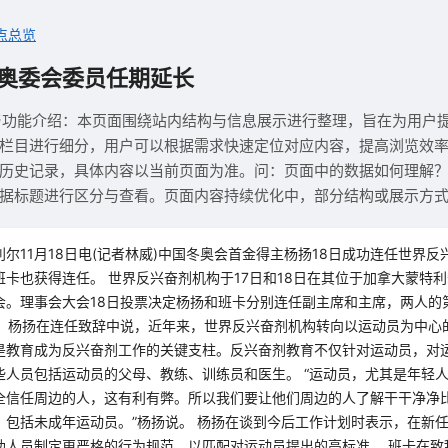
点总览
奥委会委员任期延长
与功能介绍：本页面围绕站内结构与信息展示进行整理，旨在为用户
栏目进行细分，用户可以根据需求快速定位对应内容，提高浏览效
历史记录，具体内容以当前页面为准。问：页面中的数据如何理解
据标题进行区分与查看。页面内容持续优化中，部分结构或展示方
尔11月18日电(记者林威)中国冬奥会首金得主杨扬18日成功连任世界反兴
卡也获得连任。 世界反兴奋剂机构于17日和18日在其位于加拿大蒙特
会。理事会大会18日投票决定杨扬和班卡分别连任副主席和主席，两人的
5年。 杨扬在连任致辞中说，近年来，世界反兴奋剂机构转向以运动员为中
是教育成为反兴奋剂工作的关键支柱。反兴奋剂教育不仅针对运动员，对
些人员包括运动员的父母、教练、训练员和医生。 “运动员，尤其是年轻
全信任周边的人，这有利有弊。所以我们要让他们周边的人了解干干净净
，包括未成年运动员。”杨扬说。 杨扬在谈到今后工作计划时表示，在新
助人员制定更严格的行为规范，以匹配对运动员提出的高标准。 班卡在致