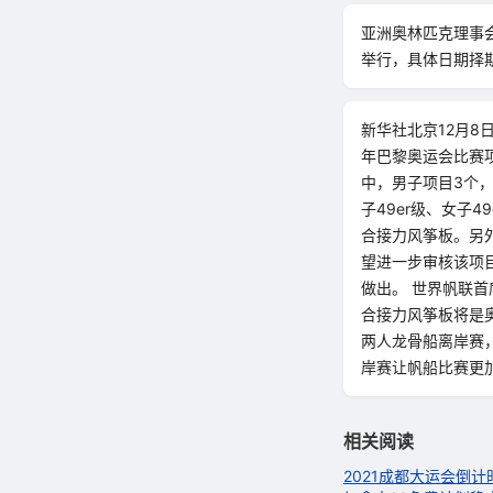
亚洲奥林匹克理事会
举行，具体日期择期
新华社北京12月8
年巴黎奥运会比赛项
中，男子项目3个，
子49er级、女子
合接力风筝板。另
望进一步审核该项目
做出。 世界帆联
合接力风筝板将是
两人龙骨船离岸赛
岸赛让帆船比赛更
相关阅读
2021成都大运会倒