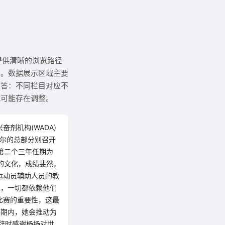
提供清晰的浏览路径
率。数据展示区域主要
？答：不同栏目对应不
式可能存在调整。
奋剂机构(WADA)
利尔的总部分别召开
第二个三年任期为
心的文化，成绩斐然，
运动员辅助人员的教
人，一切都依赖他们
比赛的重要性，这最
任期内，她会推动为
辞时感谢杨扬对世