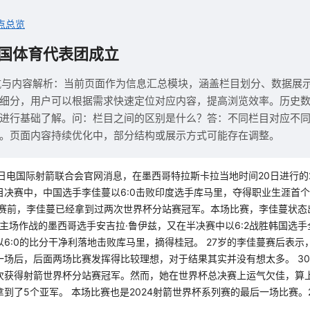
点总览
国体育代表团成立
航与内容解析：当前页面作为信息汇总模块，涵盖栏目划分、数据展
细分，用户可以根据需求快速定位对应内容，提高浏览效率。历史
进行基础了解。问：栏目之间的区别是什么？答：不同栏目对应不
。页面内容持续优化中，部分结构或展示方式可能存在调整。
1日电国际射箭联合会官网消息，在墨西哥特拉斯卡拉当地时间20日进行的2
目决赛中，中国选手李佳蔓以6:0击败印度选手库马里，夺得职业生涯首
决赛前，李佳蔓已经拿到过两次世界杯分站赛冠军。本场比赛，李佳蔓状态
败主场作战的墨西哥选手安吉拉·鲁伊兹，又在半决赛中以6:2战胜韩国选手
6:0的比分干净利落地击败库马里，摘得桂冠。 27岁的李佳蔓赛后表示
一场后，后面两场比赛发挥得比较理想，对于结果其实并没有想太多。 3
1次获得射箭世界杯分站赛冠军。然而，她在世界杯总决赛上运气欠佳，算
到了5个亚军。 本场比赛也是2024射箭世界杯系列赛的最后一场比赛。2