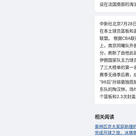
设在法国南部的海
中新社北京7月28
在本土球员篮板和
联盟。 根据CBA
上，南京同曦队外援
分，刷新了由他此
伊朗国家队主力球员
了三大榜单的第一名
赛季无缘季后赛，成
“96后”孙铭徽独
东队的陶汉林，场均
个篮板和2.3次封
相关阅读
奥林匹克大家庭助理
完成月球之旅，冰墩