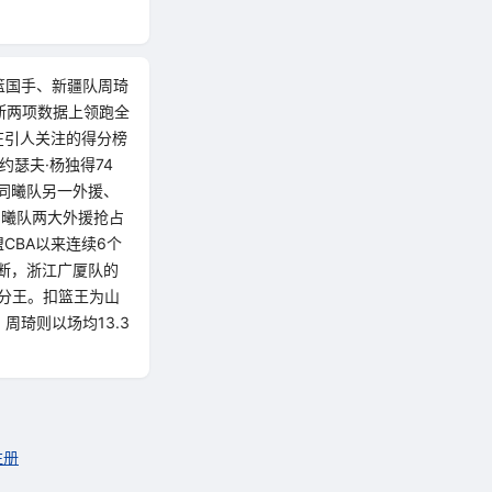
篮国手、新疆队周琦
断两项数据上领跑全
在引人关注的得分榜
瑟夫·杨独得74
同曦队另一外援、
同曦队两大外援抢占
CBA以来连续6个
抢断，浙江广厦队的
三分王。扣篮王为山
周琦则以场均13.3
注册