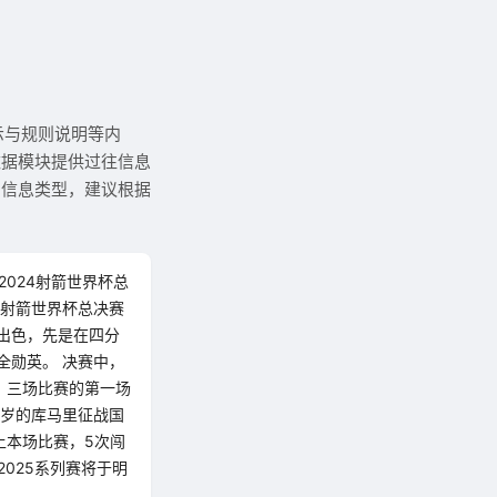
示与规则说明等内
数据模块提供过往信息
同信息类型，建议根据
024射箭世界杯总
个射箭世界杯总决赛
出色，先是在四分
全勋英。 决赛中，
，三场比赛的第一场
0岁的库马里征战国
上本场比赛，5次闯
025系列赛将于明