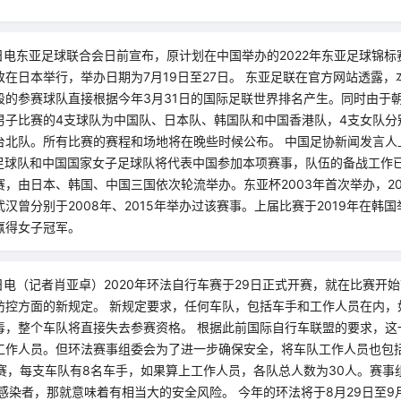
日电东亚足球联合会日前宣布，原计划在中国举办的2022年东亚足球锦
在日本举行，举办日期为7月19日至27日。 东亚足联在官方网站透露
段的参赛球队直接根据今年3月31日的国际足联世界排名产生。同时由于
男子比赛的4支球队为中国队、日本队、韩国队和中国香港队，4支女队分
台北队。所有比赛的赛程和场地将在晚些时候公布。 中国足协新闻发言人
子足球队和中国国家女子足球队将代表中国参加本项赛事，队伍的备战工作已
，由日本、韩国、中国三国依次轮流举办。东亚杯2003年首次举办，20
汉曾分别于2008年、2015年举办过该赛事。上届比赛于2019年在韩
赢得女子冠军。
日电（记者肖亚卓）2020年环法自行车赛于29日正式开赛，就在比赛开
防控方面的新规定。 新规定要求，任何车队，包括车手和工作人员在内，
毒，整个车队将直接失去参赛资格。 根据此前国际自行车联盟的要求，这
工作人员。但环法赛事组委会为了进一步确保安全，将车队工作人员也包括
参赛，每支车队有8名车手，如果算上工作人员，各队总人数为30人。赛事
感染者，那就意味着有相当大的安全风险。 今年的环法将于8月29日至9