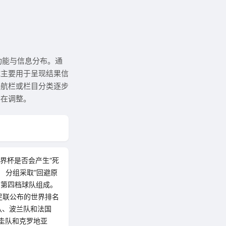
功能与信息分布。通
域主要用于呈现结果信
导航栏或栏目分类逐步
存在调整。
界杯是否会产生“死
 分组采取“回避原
和第四档球队组成。
足联公布的世界排名
队、波兰队和法国
圭队和克罗地亚