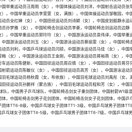
中国举重运动员汪周雨（女），中国体操运动员刘洋，中国射击运动员张
女），中国举重运动员李雯雯（女，满族），中国体操运动员邹敬园，中
运动员全红婵（女），中国田径运动员刘诗颖（女），中国皮划艇静水运
动员孙梦雅（女），中国轮椅击剑运动员李豪，中国轮椅击剑运动员边静
女），中国举重运动员郭玲玲（女），中国游泳运动员袁伟译，中国举重
，中国游泳运动员刘玉（女），中国游泳运动员蔡丽雯（女），中国轮椅
运动员刘利，中国乒乓球运动员闫硕，中国游泳运动员马佳（女），中国
雪梅（女），中国游泳运动员王金刚，中国游泳运动员蒋裕燕（女），中
行车运动员陈健新，中国田径运动员周召倩（女），中国田径运动员蒋芬
国射箭运动员陈敏仪（女），中国田径运动员高芳（女），中国游泳运动
国羽毛球运动员杨秋霞（女，布依族），中国羽毛球运动员刘禹彤（女，
国田径运动员孙鹏祥（蒙古族），中国羽毛球运动员程和芳（女），中国
乓球队，中国男子乒乓球队，中国轮椅击剑女子重剑团体，中国射箭W1级
团体，中国轮椅击剑男子花剑团体，中国轮椅击剑女子花剑团体，中国乒乓球
团体TT6-8级，中国乒乓球女子团体TT1-3级，中国乒乓球男子团体T
国乒乓球女子团体TT4-5级，中国乒乓球男子团体TT6-7级，中国乒乓球男子