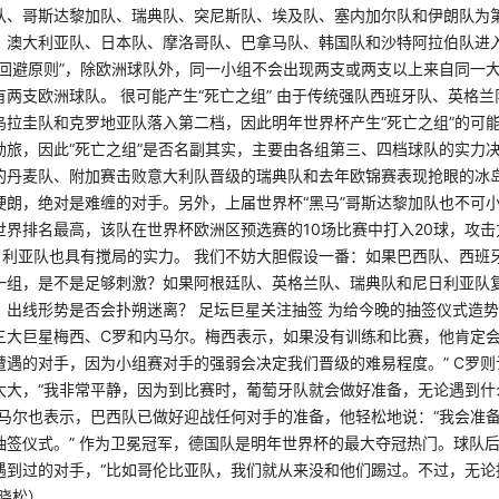
队、哥斯达黎加队、瑞典队、突尼斯队、埃及队、塞内加尔队和伊朗队为
、澳大利亚队、日本队、摩洛哥队、巴拿马队、韩国队和沙特阿拉伯队进入
“回避原则”，除欧洲球队外，同一小组不会出现两支或两支以上来自同一
两支欧洲球队。 很可能产生“死亡之组” 由于传统强队西班牙队、英格
乌拉圭队和克罗地亚队落入第二档，因此明年世界杯产生“死亡之组”的可能
劲旅，因此“死亡之组”是否名副其实，主要由各组第三、四档球队的实力决
的丹麦队、附加赛击败意大利队晋级的瑞典队和去年欧锦赛表现抢眼的冰
硬朗，绝对是难缠的对手。另外，上届世界杯“黑马”哥斯达黎加队也不可小
世界排名最高，该队在世界杯欧洲区预选赛的10场比赛中打入20球，攻
尼日利亚队也具有搅局的实力。 我们不妨大胆假设一番：如果巴西队、西班
一组，是不是足够刺激？如果阿根廷队、英格兰队、瑞典队和尼日利亚队复
，出线形势是否会扑朔迷离？ 足坛巨星关注抽签 为给今晚的抽签仪式造
三大巨星梅西、C罗和内马尔。梅西表示，如果没有训练和比赛，他肯定会
遭遇的对手，因为小组赛对手的强弱会决定我们晋级的难易程度。” C罗
太大，“我非常平静，因为到比赛时，葡萄牙队就会做好准备，无论遇到什
内马尔也表示，巴西队已做好迎战任何对手的准备，他轻松地说：“我会准
抽签仪式。” 作为卫冕冠军，德国队是明年世界杯的最大夺冠热门。球队
遇到过的对手，“比如哥伦比亚队，我们就从来没和他们踢过。不过，无论
晓松）