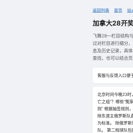
返回列表
首页
站
加拿大28开
飞舞28—栏目结构
过对栏目进行细分，
息及历史记录，具体
查找，也可以结合页
客服与反馈入口便
北京时间今晚23时
亡之组”？哪些“冤
则” 根据抽签规
除东道主俄罗斯队
为标准。 除俄罗
队。 第二档球队