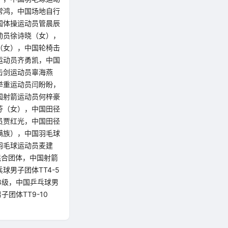
常鸿，中国场地自行
国体操运动员管晨辰
动员徐诗晓（女），
（女），中国轮椅击
运动员齐勇凯，中国
击剑运动员辜海燕
举重运动员闫盼盼，
国射箭运动员何梓豪
芬（女），中国田径
员贾红光，中国田径
满族），中国羽毛球
羽毛球运动员麦建
混合团体，中国射箭
男子团体TT4-5
T8级，中国乒乓球男
团体TT9-10