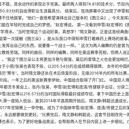
不稳，其余动作的表现近乎完美。最终两人得到74.81的技术分，节目内
50.93分的自由滑职业生涯最高分。 结束后，现场屏幕中又出现了申雪
博不住地鼓掌。“他们一直很希望演绎出自己版本的《图兰朵》，今天发挥
们能在年轻时完成自己的梦想。”赵宏博说。 第一次看到申雪/赵宏博的《
始学滑冰。“当时觉得这个运动好美，真想学！”隋文静说，正是这首经典
韩聪第一次接触《图兰朵》，是从队医口中得知申雪打着麻药上赛场的故事
上发挥出自己的东西，就要像一个战士一样。” 这次为两人编舞的仍是曾为
大教练劳瑞。同样的曲目，同样的编舞，同样在奥运赛季亮相，但两人说
朵》。“我这个图兰朵公主将更加冷艳与倔强，最后的爱情之火也会更加绚烂
于小雨/张昊也表现不俗，以205.54分的总成绩摘得银牌。 去年的中
历“寒冬”。当时隋文静还处在术后恢复阶段，无缘2016年内的所有比
合阶段。一年之后的奥运新赛季伊始，中国组合取得了开门红。 中国双人
6年都灵冬奥会上，张丹/张昊、申雪/赵宏博和庞清/佟健联手出征，分获二
雪/赵宏博以216.57分的当时国际滑联最好成绩夺冠，拿下中国历史上
人滑一度陷入低谷，直到2014年平昌周期开始后，隋文静/韩聪迅速成长
017年世锦赛上一举夺魁，成为了中国继申雪/赵宏博、庞清/佟健之后的
止境，永远都要做到更好。”比赛完后，隋文静和韩聪说，这套节目刚改完一
博也表示，为了更好地备战奥运，会帮助两人在节目内容上进一步细化。(