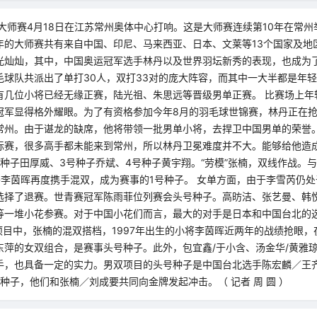
球大师赛4月18日在江苏常州奥体中心打响。这是大师赛连续第10年在常
年的大师赛共有来自中国、印尼、马来西亚、日本、文莱等13个国家及地区
光灿灿，其中，中国奥运冠军选手林丹以及世界羽坛新秀的表现，也成为
毛球队共派出了单打30人，双打33对的庞大阵容，而其中一大半都是年轻
有几位小将已经无缘正赛，陆光祖、朱思远等晋级男单正赛。 比赛场上年
冠军显得格外耀眼。为了有资格参加今年8月的羽毛球世锦赛，林丹正在
常州。由于谌龙的缺席，他将带领一批男单小将，去捍卫中国男单的荣誉
标赛，很多高手都未能来到常州，所以林丹卫冕难度并不大。能够给他造
种子田厚威、3号种子乔斌、4号种子黄宇翔。“劳模”张楠，双线作战。
将李茵晖再度携手混双，成为赛事的1号种子。 女单方面，由于李雪芮仍
选择了退赛。世青赛冠军陈雨菲位列赛会头号种子。高昉洁、张艺曼、韩
等一堆小花参赛。对于中国小花们而言，最大的对手是日本和中国台北的
项目中，张楠的混双搭档，1997年出生的小将李茵晖近两年的战绩抢眼
东萍的女双组合，是赛事头号种子。此外，包宜鑫/于小含、汤金华/黄雅
手，也具备一定的实力。男双项目的头号种子是中国台北选手陈宏麟／王
种子，他们和张楠／刘成要共同向金牌发起冲击。（ 记者 周 圆 ）