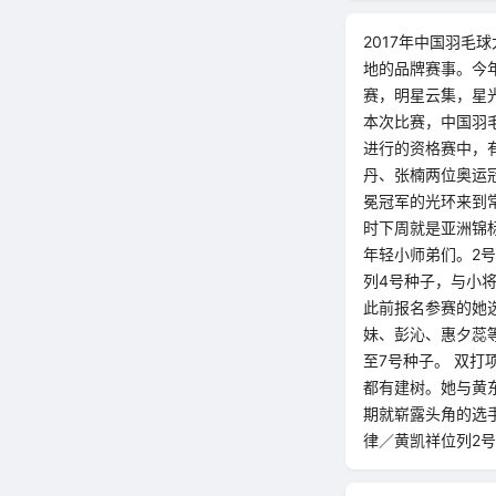
2017年中国羽毛
地的品牌赛事。今
赛，明星云集，星
本次比赛，中国羽
进行的资格赛中，
丹、张楠两位奥运
冕冠军的光环来到
时下周就是亚洲锦
年轻小师弟们。2号
列4号种子，与小
此前报名参赛的她
妹、彭沁、惠夕蕊
至7号种子。 双打
都有建树。她与黄
期就崭露头角的选
律／黄凯祥位列2号