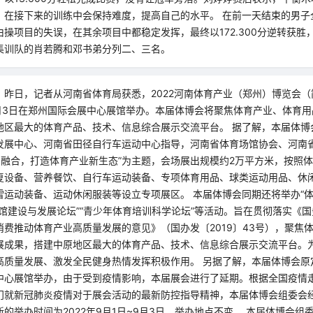
。在接下来的训练中会保持难度，提高自己的水平。 在前一天结束的男子
操项目的失误，在其余项目中都稳定发挥，最终以172.300分逆转获胜
集训队的肖若腾和邓书弟分列二、三名。
）昨日，记者从河南省体育局获悉，2022河南体育产业（郑州）博览会
~9月3日在郑州国际会展中心展馆举办。本届体博会将聚焦体育产业、体育
地区最大的体育产品、技术、信息综合展示交流平台。 据了解，本届体博
发展中心、河南省田径自行车运动中心指导，河南省体育场馆协会、河南
·融合，打造体育产业新生态”为主题，会场展出规模约2万平方米，按照
复设备、营养餐饮、自行车运动装备、专项体育用品、球类运动用品、休
雪运动装备、运动休闲服装等设立专项展区。 本届体博会同期还将举办“体
馆建设与发展论坛”“青少年体育培训科学论坛”等活动。旨在贯彻落实《
消费推动体育产业高质量发展的意见》（国办发〔2019〕43号），聚焦
展成果，搭建中原地区最大的体育产品、技术、信息综合展示交流平台。
质量发展、激发全民健身热情发挥积极作用。 另据了解，本届体博会原定
中心展馆举办，由于受到疫情影响，本届展会进行了延期。根据全国疫情
门就新冠肺炎疫情对于展会活动的最新防控指导精神，本届体博会组委会
的举办时间为2022年9月1日~9月3日，举办地点不变。 本届体博会组