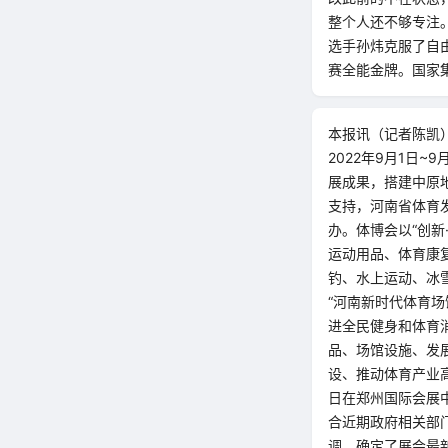
整个人还不够专注
选手孙炜克服了自由
赛全能金牌。国家
本报讯（记者陈凯
2022年9月1日
展成果，搭建中原
支持，河南省体育
办。体博会以“创新
运动用品、体育康
钓、水上运动、冰
“河南新时代体育场
进全民健身和体育
品、场馆设施、发
设、推动体育产业高
日在郑州国际会展
合近期政府相关部
调，确定了展会最新