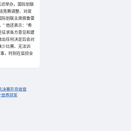
延迟举办，国际划联
括竞赛调整、对皮
国际划联主席佩鲁雷
” 他还表示：“希
泛征求各方意见和建
做出任何决定后会对
缺少比赛、无法训
赛事，时刻在监控全
国总决赛在京收官
个世界冠军