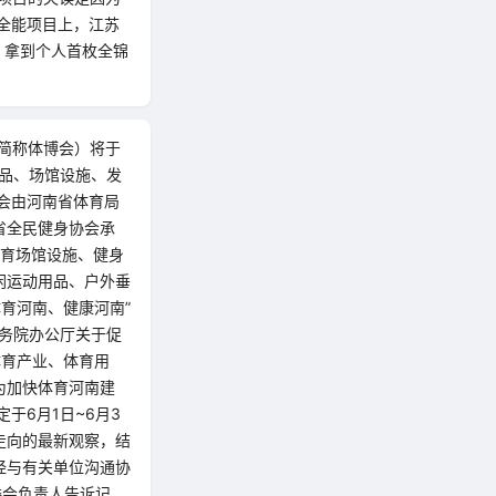
全能项目上，江苏
，拿到个人首枚全锦
（简称体博会）将于
用品、场馆设施、发
会由河南省体育局
省全民健身协会承
体育场馆设施、健身
闲运动用品、户外垂
育河南、健康河南”
国务院办公厅关于促
体育产业、体育用
为加快体育河南建
于6月1日~6月3
走向的最新观察，结
经与有关单位沟通协
委会负责人告诉记